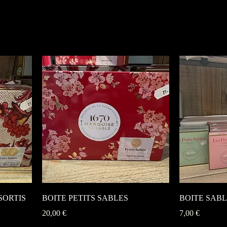
SORTIS
BOITE PETITS SABLES
BOITE SAB
Prix
Prix
20,00 €
7,00 €