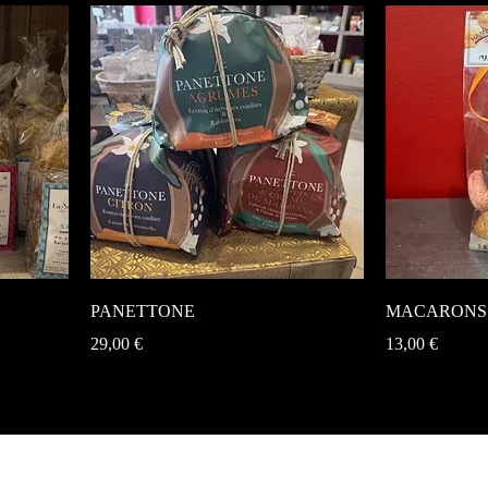
PANETTONE
MACARONS 
Prix
Prix
29,00 €
13,00 €